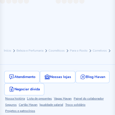
Início
Beleza e Perfumaria
Cosméticos
Para o Rosto
Corretivos
Atendimento
Nossas lojas
Blog Havan
Negociar dívida
Nossa história
Lista de presentes
Vagas Havan
Painel do colaborador
Seguros
Cartão Havan
Igualdade salarial
Troco solidário
Projetos e patrocínios