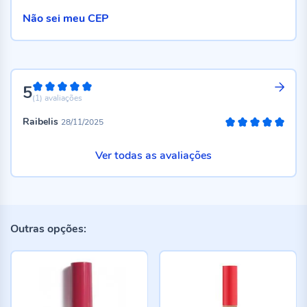
Não sei meu CEP
5
100%
(1)
avaliações
Raibelis
28/11/2025
100%
Ver todas as avaliações
Outras opções: