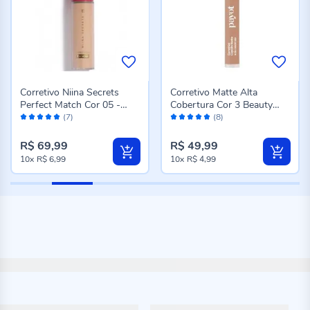
Corretivo Niina Secrets
Corretivo Matte Alta
Perfect Match Cor 05 -
Cobertura Cor 3 Beauty
Avaliação:
Avaliação:
10ml
Payot - 4g
(7)
(8)
100%
96%
R$ 69,99
R$ 49,99
10x
R$ 6,99
10x
R$ 4,99