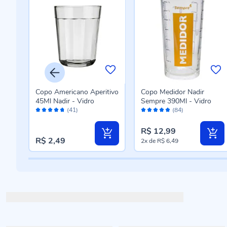
iuso
Copo Americano Aperitivo
Copo Medidor Nadir
o -
45Ml Nadir - Vidro
Sempre 390Ml - Vidro
Avaliação:
Avaliação:
(41)
(84)
94%
96%
R$ 12,99
R$ 2,49
2x
de
R$ 6,49