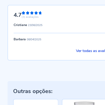
4.7
94%
(3)
avaliações
Cristiane
23/06/2025
Barbara
08/04/2025
Ver todas as ava
Outras opções: