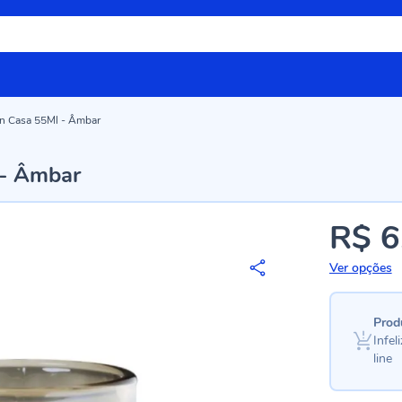
n Casa 55Ml - Âmbar
 - Âmbar
R$ 6
Ver opções
Prod
Infe
line