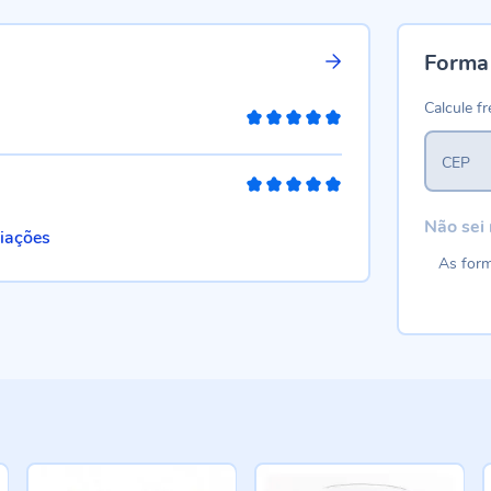
Forma
Calcule fr
100%
CEP
100%
Não sei
liações
As form