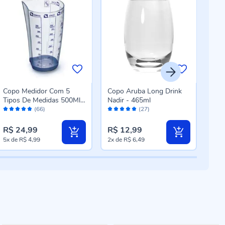
Copo Medidor Com 5
Copo Aruba Long Drink
Copo
Tipos De Medidas 500Ml
Nadir - 465ml
De 
Avaliação:
Avaliação:
Aval
Arthi - Plástico
Rece
(66)
(27)
96%
96%
98
R$ 24,99
R$ 12,99
R$ 
5x
de
R$ 4,99
2x
de
R$ 6,49
5x
d