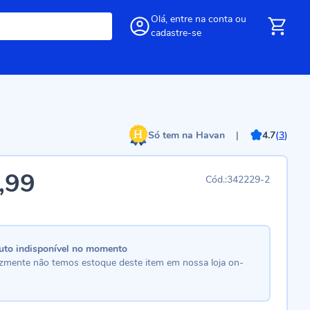
Olá,
entre
na conta
ou
cadastre-se
Só tem na Havan
|
4.7
(
3
)
,99
342229-2
uto indisponível no momento
lizmente não temos estoque deste item em nossa loja on-