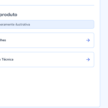
 produto
ramente ilustrativa
lhes
a Técnica