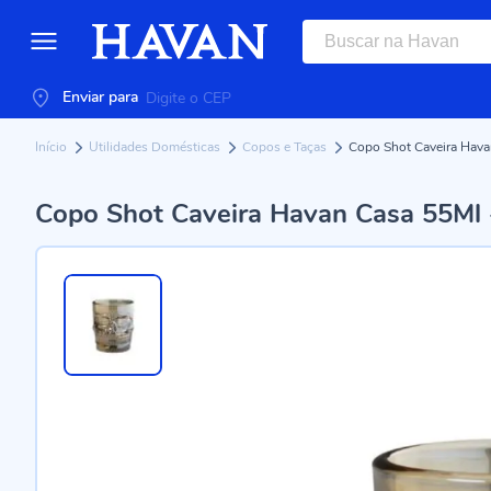
Enviar para
Início
Utilidades Domésticas
Copos e Taças
Copo Shot Caveira Hava
Copo Shot Caveira Havan Casa 55Ml