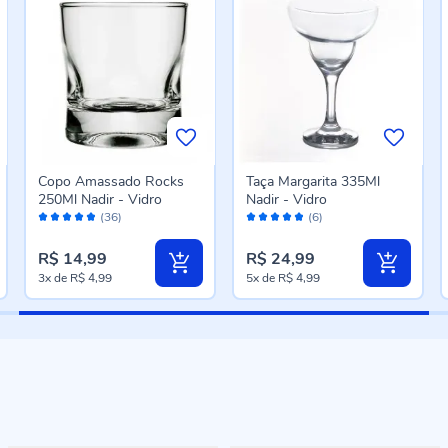
Copo Amassado Rocks
Taça Margarita 335Ml
250Ml Nadir - Vidro
Nadir - Vidro
Avaliação:
Avaliação:
(36)
(6)
96%
96%
R$ 14,99
R$ 24,99
3x
de
R$ 4,99
5x
de
R$ 4,99