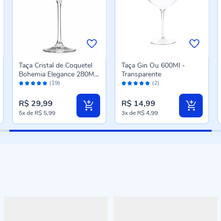
Taça Cristal de Coquetel
Taça Gin Ou 600Ml -
Bohemia Elegance 280Ml
Transparente
Avaliação:
Avaliação:
- Havan Casa
(19)
(2)
98%
100%
R$ 29,99
R$ 14,99
5x
de
R$ 5,99
3x
de
R$ 4,99