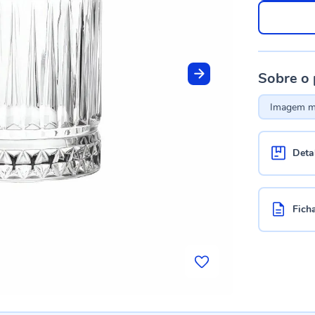
Sobre o
Imagem me
Deta
Fich