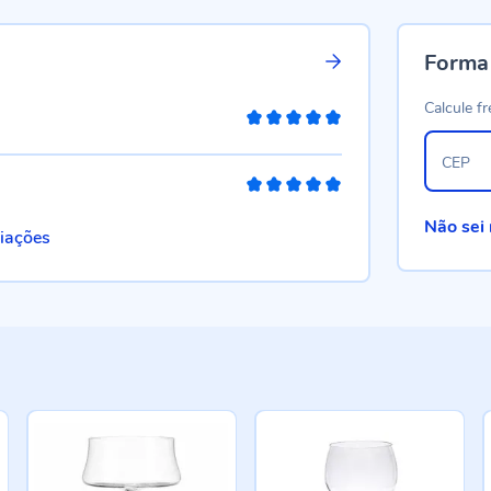
Forma
Calcule fr
100%
CEP
100%
Não sei
liações