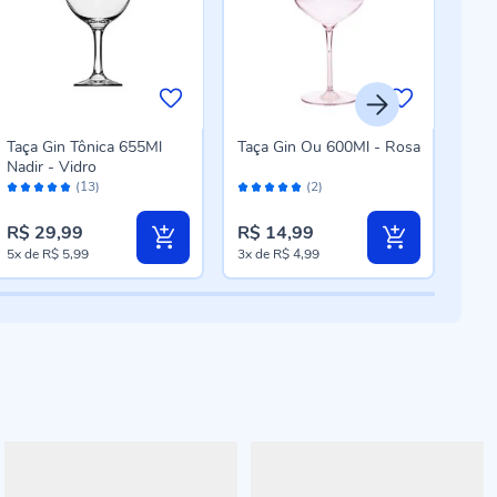
Taça Gin Tônica 655Ml
Taça Gin Ou 600Ml - Rosa
Copo
Nadir - Vidro
Nadi
Avaliação:
Avaliação:
Aval
(13)
(2)
96%
100%
98
R$ 29,99
R$ 14,99
R$ 
5x
de
R$ 5,99
3x
de
R$ 4,99
3x
d