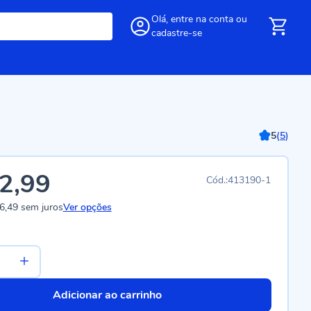
Olá,
entre
na conta
ou
cadastre-se
5
(
5
)
2,99
413190-1
6,49
sem juros
Ver opções
Adicionar ao carrinho