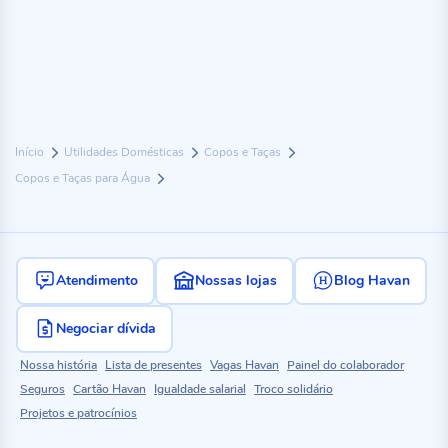
Início
Utilidades Domésticas
Copos e Taças
Copos e Taças para Água
Atendimento
Nossas lojas
Blog Havan
Negociar dívida
Nossa história
Lista de presentes
Vagas Havan
Painel do colaborador
Seguros
Cartão Havan
Igualdade salarial
Troco solidário
Projetos e patrocínios