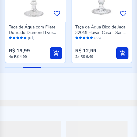
Taça de Água com Filete
Taça de Água Bico de Jaca
Dourado Diamond Lyor
320Ml Havan Casa - San
Avaliação:
Avaliação:
330Ml - Vidro
Luis
(61)
(35)
98%
98%
R$ 19,99
R$ 12,99
4x
R$ 4,99
2x
R$ 6,49