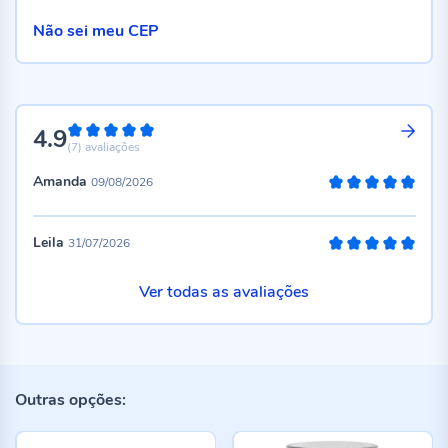
Não sei meu CEP
4.9
98%
(7)
avaliações
Amanda
09/08/2026
100%
Leila
31/07/2026
100%
Ver todas as avaliações
Outras opções: