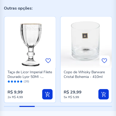
Outras opções:
Taça de Licor Imperial Filete
Copo de Whisky Barware
Dourado Lyor 50Ml -
Cristal Bohemia - 410ml
Avaliação:
Transparente
(26)
96%
R$ 9,99
R$ 29,99
2x
R$ 4,99
5x
R$ 5,99