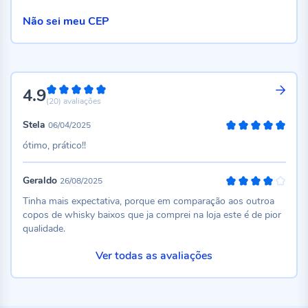
Não sei meu CEP
4.9
98%
(20)
avaliações
Stela
06/04/2025
100%
ótimo, prático!!
Geraldo
26/08/2025
80%
Tinha mais expectativa, porque em comparação aos outroa
copos de whisky baixos que ja comprei na loja este é de pior
qualidade.
Ver todas as avaliações