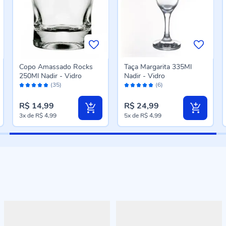
Copo Amassado Rocks
Taça Margarita 335Ml
250Ml Nadir - Vidro
Nadir - Vidro
Avaliação:
Avaliação:
(35)
(6)
96%
96%
R$ 14,99
R$ 24,99
3x
de
R$ 4,99
5x
de
R$ 4,99