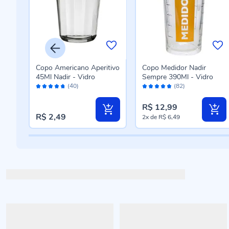
iuso
Copo Americano Aperitivo
Copo Medidor Nadir
o -
45Ml Nadir - Vidro
Sempre 390Ml - Vidro
Avaliação:
Avaliação:
(40)
(82)
94%
96%
R$ 12,99
R$ 2,49
2x
de
R$ 6,49