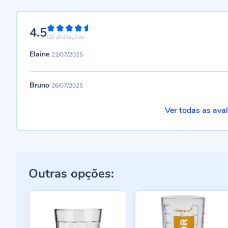
4.5
90%
(2)
avaliações
Elaine
22/07/2025
Bruno
26/07/2025
Ver todas as ava
Outras opções: