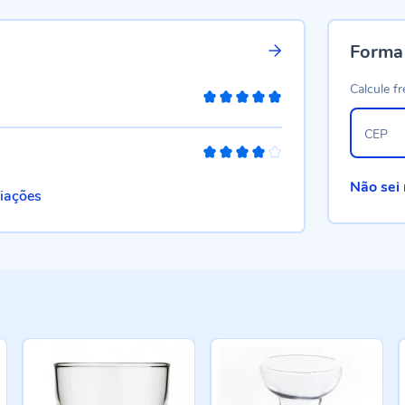
Forma
Calcule fr
100%
CEP
80%
Não sei
liações