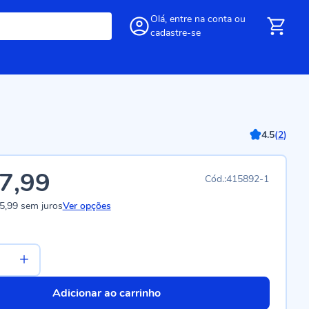
Olá,
entre
na conta
ou
cadastre-se
4.5
(
2
)
7,99
415892-1
5,99
sem juros
Ver opções
Adicionar ao carrinho