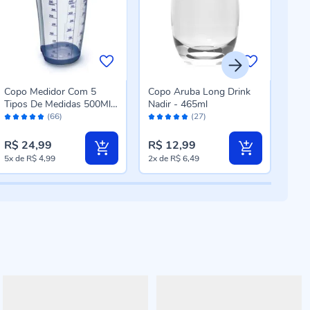
Copo Medidor Com 5
Copo Aruba Long Drink
Copo
Tipos De Medidas 500Ml
Nadir - 465ml
De 
Avaliação:
Avaliação:
Aval
Arthi - Plástico
Rece
(66)
(27)
96%
96%
98
R$ 24,99
R$ 12,99
R$ 
5x
de
R$ 4,99
2x
de
R$ 6,49
5x
d