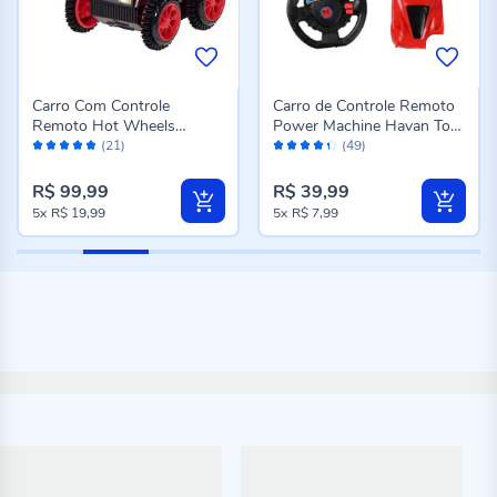
Carro Com Controle
Carro de Controle Remoto
Remoto Hot Wheels
Power Machine Havan Toys
Avaliação:
Avaliação:
Candide - Sortido
- Sortido
(21)
(49)
96%
86%
R$ 99,99
R$ 39,99
5x
R$ 19,99
5x
R$ 7,99