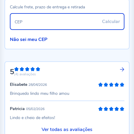
Calcule frete, prazo de entrega e retirada
Calcular
CEP
Não sei meu CEP
5
100%
(4)
avaliações
Elisabete
28/04/2026
100%
Brinquedo lindo meu filho amou
Patricia
05/02/2026
100%
Lindo e cheio de efeitos!
Ver todas as avaliações