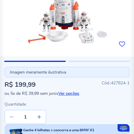
Imagem meramente ilustrativa
R$ 199,99
427824-1
ou
5x
de
R$ 39,99
sem juros
Ver opções
Quantidade
Ganhe
4
bilhetes
e
concorra a uma BMW X1