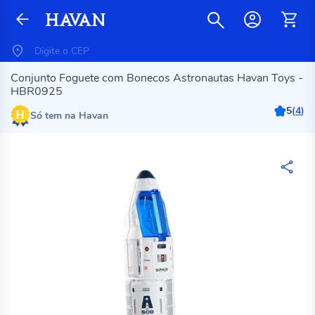
Conjunto Foguete com Bonecos Astronautas Havan Toys -
HBR0925
5
(
4
)
Só tem na Havan