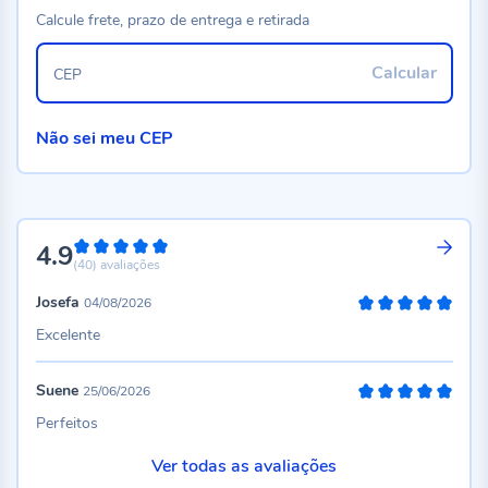
Calcule frete, prazo de entrega e retirada
Calcular
CEP
Não sei meu CEP
4.9
98%
(40)
avaliações
Josefa
04/08/2026
100%
Excelente
Suene
25/06/2026
100%
Perfeitos
Ver todas as avaliações