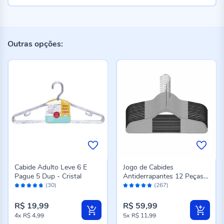
Outras opções:
Cabide Adulto Leve 6 E
Jogo de Cabides
Pague 5 Dup - Cristal
Antiderrapantes 12 Peças
Avaliação:
Avaliação:
Havan Casa - Cinza e Preto
(30)
(267)
94%
96%
R$ 19,99
R$ 59,99
4x
R$ 4,99
5x
R$ 11,99