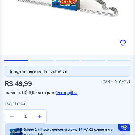
Imagem meramente ilustrativa
R$ 49,99
101043-1
ou
5x
de
R$ 9,99
sem juros
Ver opções
Quantidade
Ganhe
1
bilhete
e
concorra a uma BMW X1
comprando
esse produto