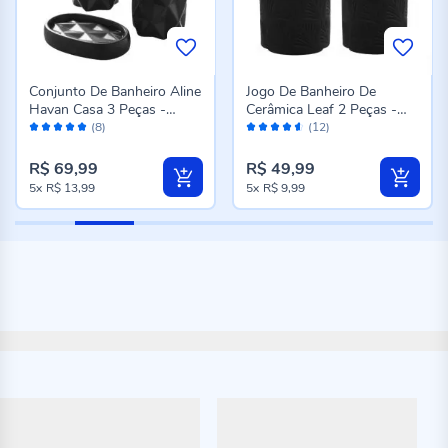
Conjunto De Banheiro Aline
Jogo De Banheiro De
Havan Casa 3 Peças -
Cerâmica Leaf 2 Peças -
Avaliação:
Avaliação:
Preto e Prata
Preto
(8)
(12)
98%
90%
R$ 69,99
R$ 49,99
5x
R$ 13,99
5x
R$ 9,99