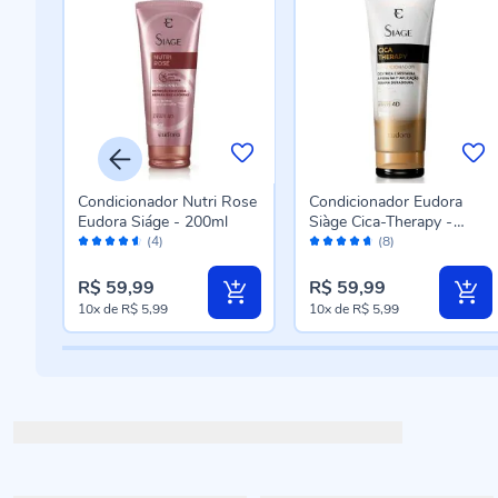
ge
Condicionador Nutri Rose
Condicionador Eudora
Eudora Siáge - 200ml
Siàge Cica-Therapy -
Avaliação:
Avaliação:
200ml
(4)
(8)
90%
92%
R$ 59,99
R$ 59,99
10x
de
R$ 5,99
10x
de
R$ 5,99