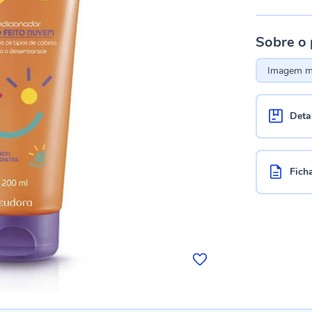
Sobre o
Imagem me
Deta
Fich