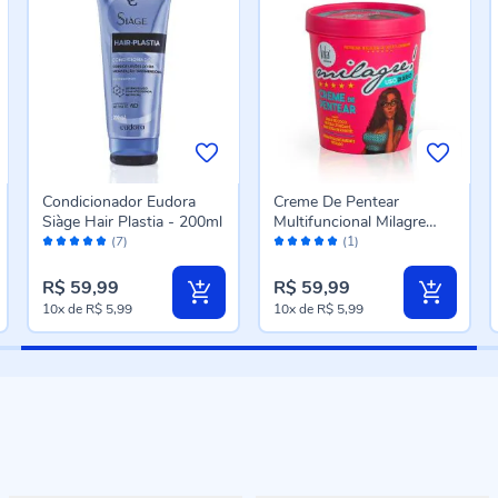
Condicionador Eudora
Creme De Pentear
Siàge Hair Plastia - 200ml
Multifuncional Milagre
Avaliação:
Avaliação:
Lola - 450g
(7)
(1)
100%
100%
R$ 59,99
R$ 59,99
10x
de
R$ 5,99
10x
de
R$ 5,99