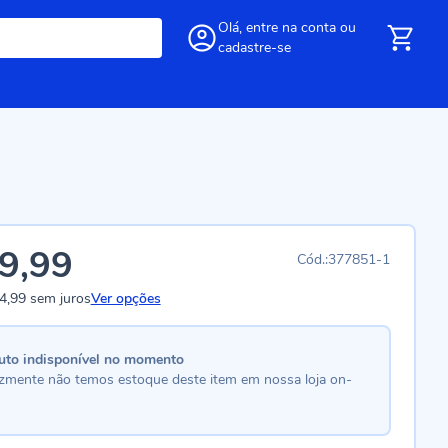
Olá,
entre
na conta
ou
cadastre-se
9,99
377851-1
4,99
sem juros
Ver opções
uto indisponível no momento
lizmente não temos estoque deste item em nossa loja on-