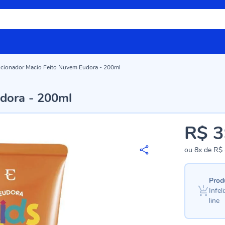
cionador Macio Feito Nuvem Eudora - 200ml
dora - 200ml
R$ 3
ou
8x
de
R$ 
Prod
Infe
line