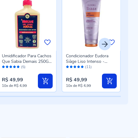
Umidificador Para Cachos
Condicionador Eudora
Cond
Que Sabia Demais 250G
Siàge Liso Intenso -
Lis
Avaliação:
Avaliação:
Aval
Lola - 24 horas
200ml
(5)
(11)
96%
96%
98
R$ 49,99
R$ 49,99
R$ 
10x
de
R$ 4,99
10x
de
R$ 4,99
7x
d