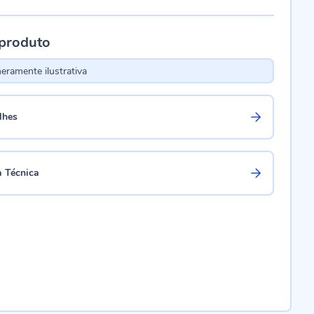
 produto
ramente ilustrativa
lhes
a Técnica