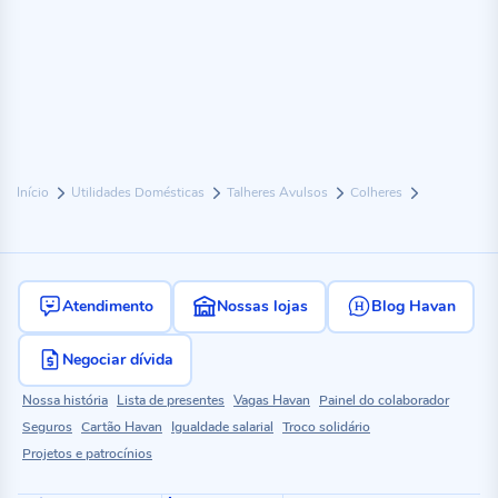
Início
Utilidades Domésticas
Talheres Avulsos
Colheres
Atendimento
Nossas lojas
Blog Havan
Negociar dívida
Nossa história
Lista de presentes
Vagas Havan
Painel do colaborador
Seguros
Cartão Havan
Igualdade salarial
Troco solidário
Projetos e patrocínios