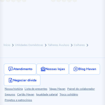
Início
Utilidades Domésticas
Talheres Avulsos
Colheres
Atendimento
Nossas lojas
Blog Havan
Negociar dívida
Nossa história
Lista de presentes
Vagas Havan
Painel do colaborador
Seguros
Cartão Havan
Igualdade salarial
Troco solidário
Projetos e patrocínios