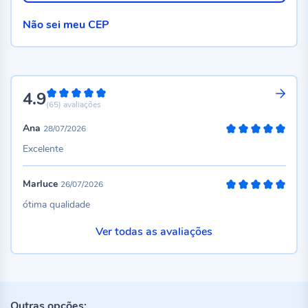
Não sei meu CEP
4.9
98%
(65)
avaliações
Ana
28/07/2026
100%
Excelente
Marluce
26/07/2026
100%
ótima qualidade
Ver todas as avaliações
Outras opções: