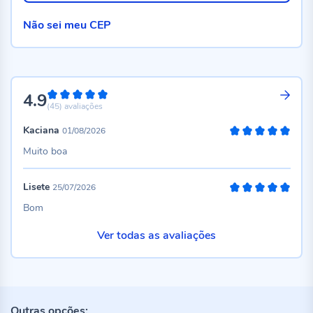
Não sei meu CEP
4.9
98%
(45)
avaliações
Kaciana
01/08/2026
100%
Muito boa
Lisete
25/07/2026
100%
Bom
Ver todas as avaliações
Outras opções: