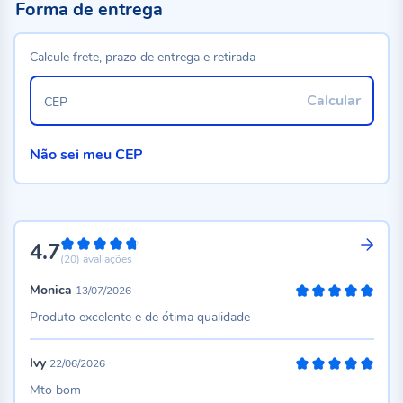
Forma de entrega
Calcule frete, prazo de entrega e retirada
Calcular
CEP
Não sei meu CEP
4.7
94%
(20)
avaliações
Monica
13/07/2026
100%
Produto excelente e de ótima qualidade
Ivy
22/06/2026
100%
Mto bom