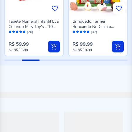
Tapete Numeral Infantil Eva
Brinquedo Farmer
Colorido Milly Toy's - 10
Brincando No Celeiro
Avaliação:
Avaliação:
Peças
Samba Toys - 0464
(20)
(37)
96%
96%
R$ 59,99
R$ 99,99
5x
R$ 11,99
5x
R$ 19,99