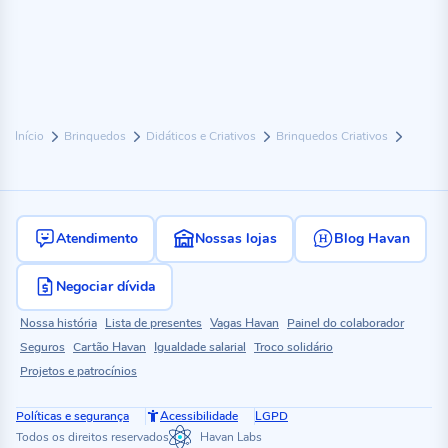
Início
Brinquedos
Didáticos e Criativos
Brinquedos Criativos
Atendimento
Nossas lojas
Blog Havan
Negociar dívida
Nossa história
Lista de presentes
Vagas Havan
Painel do colaborador
Seguros
Cartão Havan
Igualdade salarial
Troco solidário
Projetos e patrocínios
Políticas e segurança
Acessibilidade
LGPD
Todos os direitos reservados
Havan Labs