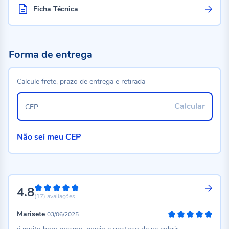
Ficha Técnica
Forma de entrega
Calcule frete, prazo de entrega e retirada
Calcular
CEP
Não sei meu CEP
4.8
96%
(17)
avaliações
Marisete
03/06/2025
100%