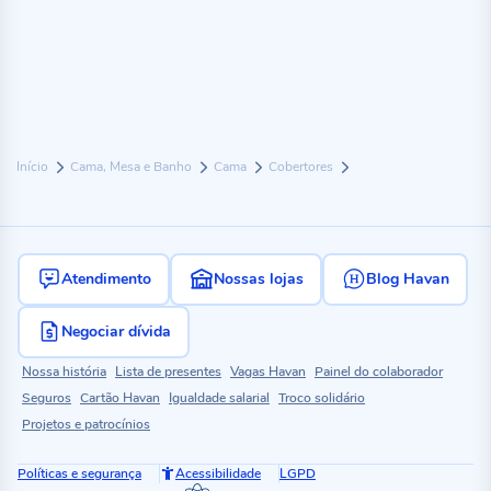
Início
Cama, Mesa e Banho
Cama
Cobertores
Atendimento
Nossas lojas
Blog Havan
Negociar dívida
Nossa história
Lista de presentes
Vagas Havan
Painel do colaborador
Seguros
Cartão Havan
Igualdade salarial
Troco solidário
Projetos e patrocínios
Políticas e segurança
Acessibilidade
LGPD