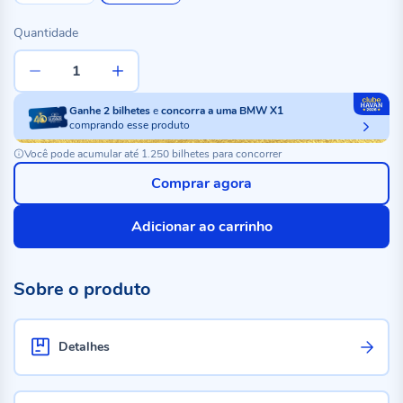
Quantidade
Ganhe
2
bilhetes
e
concorra a uma BMW X1
comprando esse produto
Você pode acumular até 1.250 bilhetes para concorrer
Comprar agora
Adicionar ao carrinho
Sobre o produto
Detalhes