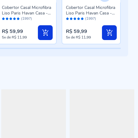
Cobertor Casal Microfibra
Cobertor Casal Microfibra
Cobe
Liso Paris Havan Casa -
Liso Paris Havan Casa -
100
Avaliação:
Avaliação:
Aval
Taupe
Bloodstone
Cas
(1997)
(1997)
96%
96%
96
R$ 7
R$ 59,99
R$ 59,99
R$ 
Pre
5x
de
R$ 11,99
5x
de
R$ 11,99
5x
d
esp