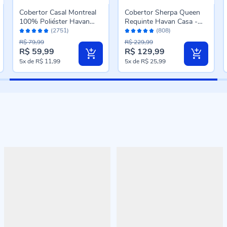
Cobertor Casal Montreal
Cobertor Sherpa Queen
100% Poliéster Havan
Requinte Havan Casa -
Avaliação:
Avaliação:
Casa - Carbono
Bege
(2751)
(808)
96%
96%
R$ 79,99
R$ 229,99
R$ 59,99
R$ 129,99
Preço
Preço
5x
de
R$ 11,99
5x
de
R$ 25,99
especial
especial