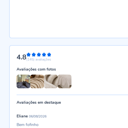
4.8
96%
(145)
avaliações
Avaliações com fotos
Avaliações em destaque
Eliane
06/08/2026
Bem fofinho