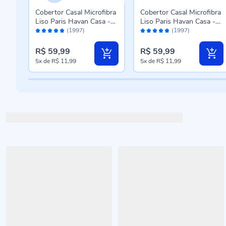
eal
Cobertor Casal Microfibra
Cobertor Casal Microfibra
n
Liso Paris Havan Casa -
Liso Paris Havan Casa -
Avaliação:
Avaliação:
Azul Profundo
Rose
(1997)
(1997)
96%
96%
R$ 59,99
R$ 59,99
5x
de
R$ 11,99
5x
de
R$ 11,99