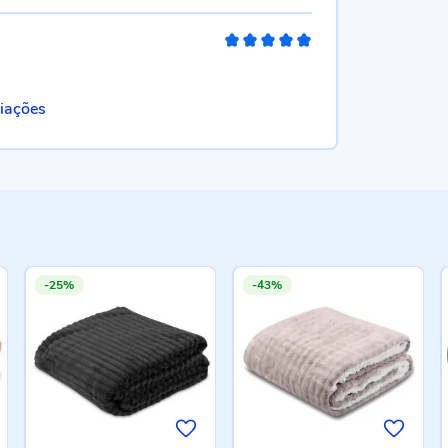
100%
liações
-25%
-43%