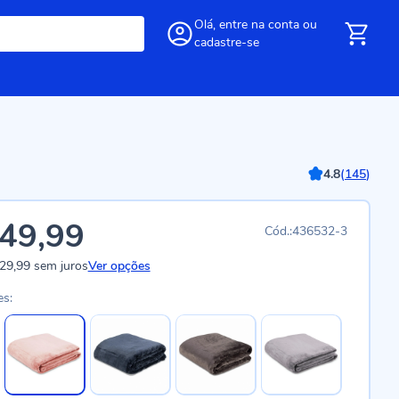
Olá,
entre
na conta
ou
cadastre-se
4.8
(
145
)
49,99
436532-3
29,99
sem juros
Ver opções
es: