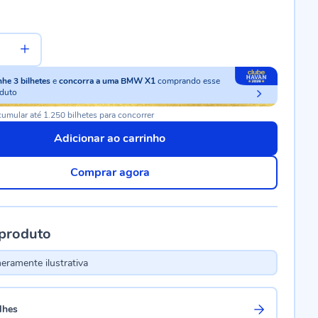
nhe
3
bilhetes
e
concorra a uma BMW X1
comprando esse
duto
umular até 1.250 bilhetes para concorrer
Adicionar ao carrinho
Comprar agora
 produto
ramente ilustrativa
lhes