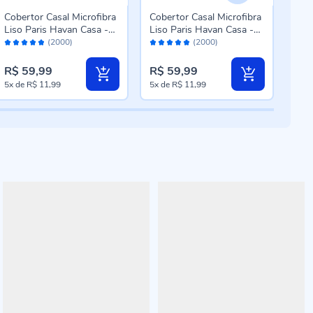
Cobertor Casal Microfibra
Cobertor Casal Microfibra
Cobe
Liso Paris Havan Casa -
Liso Paris Havan Casa -
100
Avaliação:
Avaliação:
Aval
Taupe
Bloodstone
Cas
(2000)
(2000)
96%
96%
96
R$ 7
R$ 59,99
R$ 59,99
R$ 
Pre
5x
de
R$ 11,99
5x
de
R$ 11,99
5x
d
esp