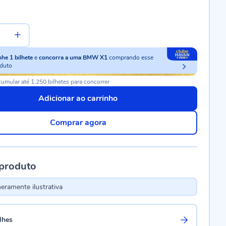
nhe
1
bilhete
e
concorra a uma BMW X1
comprando esse
duto
umular até 1.250 bilhetes para concorrer
Adicionar ao carrinho
Comprar agora
 produto
ramente ilustrativa
lhes