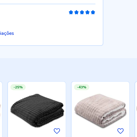
100%
liações
-25%
-43%