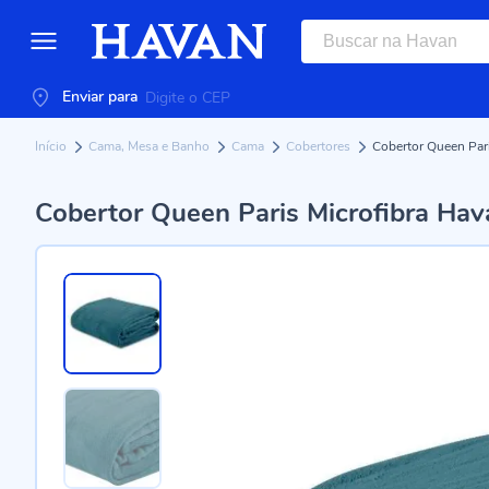
Enviar para
Início
Cama, Mesa e Banho
Cama
Cobertores
Cobertor Queen Par
Cobertor Queen Paris Microfibra Ha