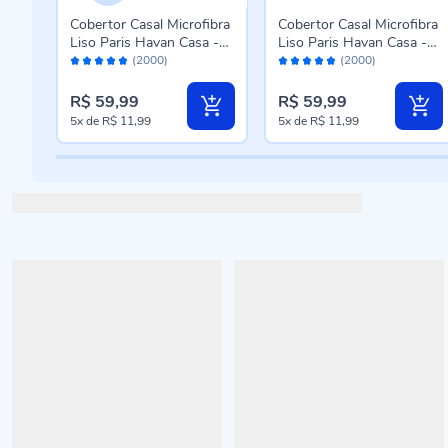
eal
Cobertor Casal Microfibra
Cobertor Casal Microfibra
n
Liso Paris Havan Casa -
Liso Paris Havan Casa -
Avaliação:
Avaliação:
Azul Profundo
Rose
(2000)
(2000)
96%
96%
R$ 59,99
R$ 59,99
5x
de
R$ 11,99
5x
de
R$ 11,99