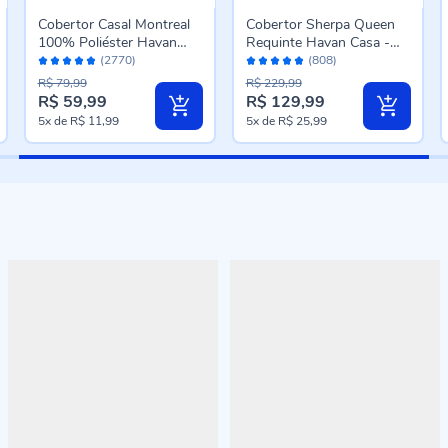
Cobertor Casal Montreal
Cobertor Sherpa Queen
100% Poliéster Havan
Requinte Havan Casa -
Avaliação:
Avaliação:
Casa - Carbono
Bege
(2770)
(808)
96%
96%
R$ 79,99
R$ 229,99
R$ 59,99
R$ 129,99
Preço
Preço
5x
de
R$ 11,99
5x
de
R$ 25,99
especial
especial