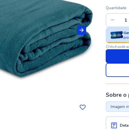
Quantidade
Ga
pro
Você pode ac
Sobre o
Imagem me
Deta