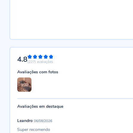
4.8
96%
(227)
avaliações
Avaliações com fotos
Avaliações em destaque
Leandro
06/08/2026
Super recomendo