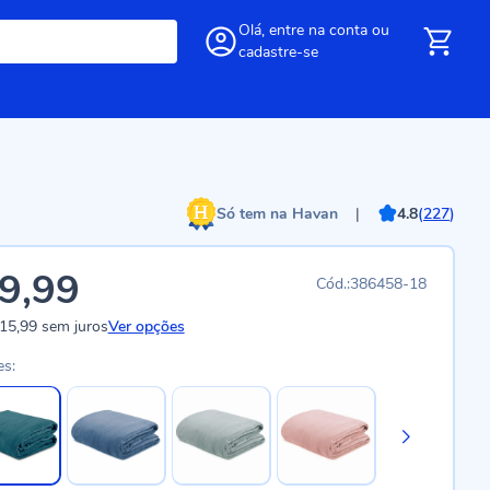
Olá,
entre
na conta
ou
cadastre-se
Só tem na Havan
|
4.8
(
227
)
9,99
386458-18
15,99
sem juros
Ver opções
es: