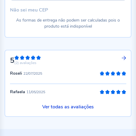
Não sei meu CEP
As formas de entrega não podem ser calculadas pois o
produto está indisponível
5
100%
(2)
avaliações
Roseli
22/07/2025
100%
Rafaela
11/05/2025
100%
Ver todas as avaliações