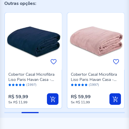
Outras opções:
Cobertor Casal Microfibra
Cobertor Casal Microfibra
Liso Paris Havan Casa -
Liso Paris Havan Casa -
Avaliação:
Avaliação:
Azul Profundo
Rose
(1997)
(1997)
96%
96%
R$ 59,99
R$ 59,99
5x
R$ 11,99
5x
R$ 11,99