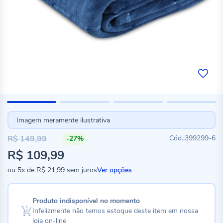
Imagem meramente ilustrativa
R$ 149,99
399299-6
-27%
Preço
R$ 109,99
especial
ou
5x
de
R$ 21,99
sem juros
Ver opções
Produto indisponível no momento
Infelizmente não temos estoque deste item em nossa
loja on-line