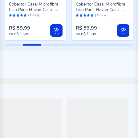
Cobertor Casal Microfibra
Cobertor Casal Microfibra
Liso Paris Havan Casa -
Liso Paris Havan Casa -
Avaliação:
Avaliação:
Azul Profundo
Rose
(1995)
(1995)
96%
96%
R$ 59,99
R$ 59,99
5x
R$ 11,99
5x
R$ 11,99