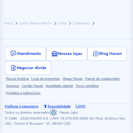
Início
Cama, Mesa e Banho
Cama
Cobertores
Atendimento
Nossas lojas
Blog Havan
Negociar dívida
Nossa história
Lista de presentes
Vagas Havan
Painel do colaborador
Seguros
Cartão Havan
Igualdade salarial
Troco solidário
Projetos e patrocínios
Políticas e segurança
Acessibilidade
LGPD
Todos os direitos reservados
Havan Labs
© 1986 - 2026 HAVAN S.A. CNPJ: 79.379.491.0008-50 | Rod. Antônio Heil,
250 - Centro II, Brusque - SC, 88353-100