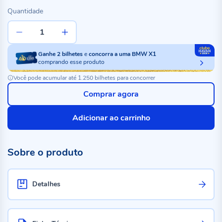
Quantidade
Ganhe
2
bilhetes
e
concorra a uma BMW X1
comprando esse produto
Você pode acumular até 1.250 bilhetes para concorrer
Comprar agora
Adicionar ao carrinho
Sobre o produto
Detalhes