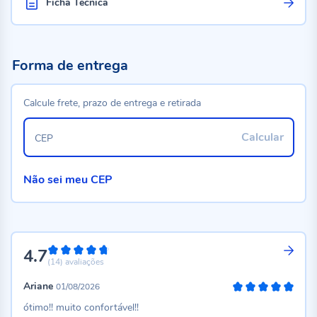
Ficha Técnica
Forma de entrega
Calcule frete, prazo de entrega e retirada
Calcular
CEP
Não sei meu CEP
4.7
94%
(14)
avaliações
Ariane
01/08/2026
100%
ótimo!! muito confortável!!