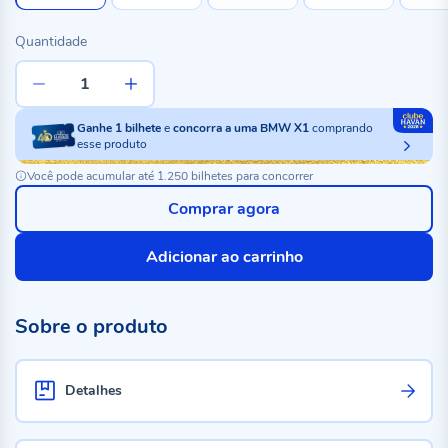
Quantidade
Ganhe
1
bilhete
e
concorra a uma BMW X1
comprando
esse produto
Você pode acumular até 1.250 bilhetes para concorrer
Comprar agora
Adicionar ao carrinho
Sobre o produto
Detalhes