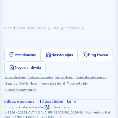
Início
Cama, Mesa e Banho
Cama
Cobertores
Atendimento
Nossas lojas
Blog Havan
Negociar dívida
Nossa história
Lista de presentes
Vagas Havan
Painel do colaborador
Seguros
Cartão Havan
Igualdade salarial
Troco solidário
Projetos e patrocínios
Políticas e segurança
Acessibilidade
LGPD
Todos os direitos reservados
Havan Labs
© 1986 - 2026 HAVAN S.A. CNPJ: 79.379.491.0008-50 | Rod. Antônio Heil,
250 - Centro II, Brusque - SC, 88353-100