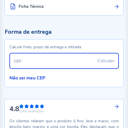
Ficha Técnica
Forma de entrega
Calcule frete, prazo de entrega e retirada
Calcular
CEP
Não sei meu CEP
4.8
96%
(395)
avaliações
Os clientes relatam que o produto é fino, leve e macio, com
lençóis bem macios e uma cor bonita. Eles destacam que o