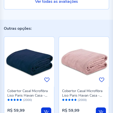
Ver todas as avaliações
Outras opções:
Cobertor Casal Microfibra
Cobertor Casal Microfibra
Liso Paris Havan Casa -
Liso Paris Havan Casa -
Avaliação:
Avaliação:
Azul Profundo
Rose
(2000)
(2000)
96%
96%
R$ 59,99
R$ 59,99