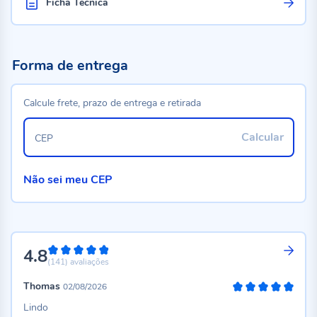
Ficha Técnica
Forma de entrega
Calcule frete, prazo de entrega e retirada
Calcular
CEP
Não sei meu CEP
4.8
96%
(141)
avaliações
Thomas
02/08/2026
100%
Lindo