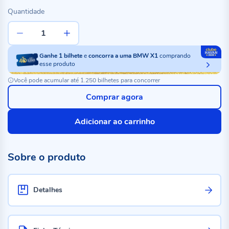
Quantidade
Ganhe
1
bilhete
e
concorra a uma BMW X1
comprando
esse produto
Você pode acumular até 1.250 bilhetes para concorrer
Comprar agora
Adicionar ao carrinho
Sobre o produto
Detalhes