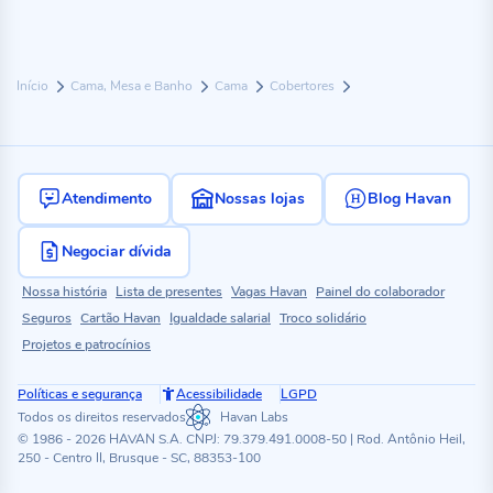
Início
Cama, Mesa e Banho
Cama
Cobertores
Atendimento
Nossas lojas
Blog Havan
Negociar dívida
Nossa história
Lista de presentes
Vagas Havan
Painel do colaborador
Seguros
Cartão Havan
Igualdade salarial
Troco solidário
Projetos e patrocínios
Políticas e segurança
Acessibilidade
LGPD
Todos os direitos reservados
Havan Labs
© 1986 - 2026 HAVAN S.A. CNPJ: 79.379.491.0008-50 | Rod. Antônio Heil,
250 - Centro II, Brusque - SC, 88353-100