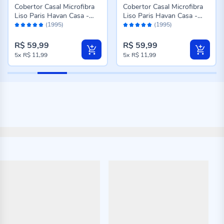
Cobertor Casal Microfibra
Cobertor Casal Microfibra
Liso Paris Havan Casa -
Liso Paris Havan Casa -
Avaliação:
Avaliação:
Azul Profundo
Rose
(1995)
(1995)
96%
96%
R$ 59,99
R$ 59,99
5x
R$ 11,99
5x
R$ 11,99