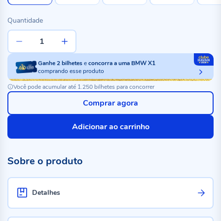
Quantidade
Ganhe
2
bilhetes
e
concorra a uma BMW X1
comprando esse produto
Você pode acumular até 1.250 bilhetes para concorrer
Comprar agora
Adicionar ao carrinho
Sobre o produto
Detalhes