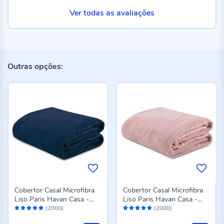
Ver todas as avaliações
Outras opções:
Cobertor Casal Microfibra
Cobertor Casal Microfibra
Liso Paris Havan Casa -
Liso Paris Havan Casa -
Avaliação:
Avaliação:
Azul Profundo
Rose
(2000)
(2000)
96%
96%