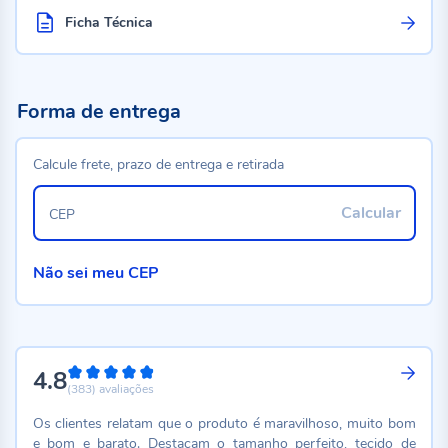
Ficha Técnica
Forma de entrega
Calcule frete, prazo de entrega e retirada
Calcular
CEP
Não sei meu CEP
4.8
96%
(383)
avaliações
Os clientes relatam que o produto é maravilhoso, muito bom
e bom e barato. Destacam o tamanho perfeito, tecido de