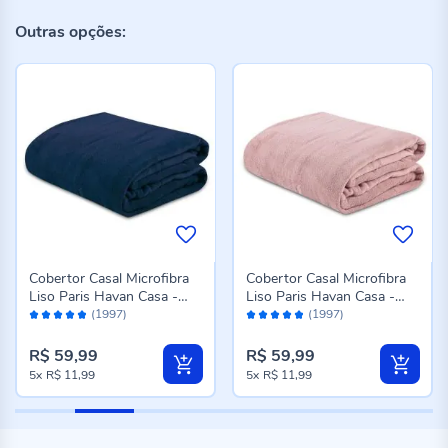
Outras opções:
Cobertor Casal Microfibra
Cobertor Casal Microfibra
Liso Paris Havan Casa -
Liso Paris Havan Casa -
Avaliação:
Avaliação:
Azul Profundo
Rose
(1997)
(1997)
96%
96%
R$ 59,99
R$ 59,99
5x
R$ 11,99
5x
R$ 11,99