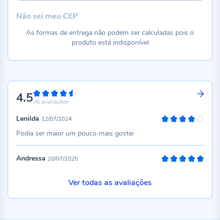
Não sei meu CEP
As formas de entrega não podem ser calculadas pois o
produto está indisponível
4.5
90%
(4)
avaliações
Lenilda
12/07/2024
80%
Podia ser maior um pouco mais gostei
Andressa
20/07/2025
100%
Ver todas as avaliações