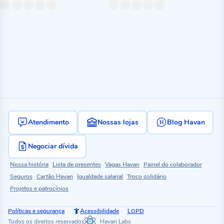
Atendimento
Nossas lojas
Blog Havan
Negociar dívida
Nossa história
Lista de presentes
Vagas Havan
Painel do colaborador
Seguros
Cartão Havan
Igualdade salarial
Troco solidário
Projetos e patrocínios
Políticas e segurança
Acessibilidade
LGPD
Todos os direitos reservados
Havan Labs