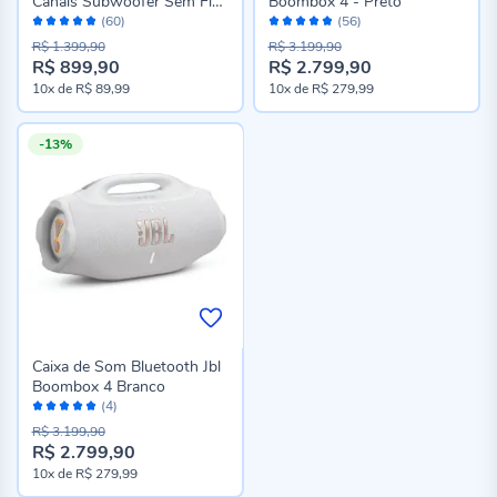
Canais Subwoofer Sem Fios
Boombox 4 - Preto
Avaliação:
Avaliação:
Sb180 Br
(60)
(56)
96%
96%
R$ 1.399,90
R$ 3.199,90
R$ 899,90
R$ 2.799,90
Preço
Preço
10x
de
R$ 89,99
10x
de
R$ 279,99
especial
especial
-13%
Caixa de Som Bluetooth Jbl
Boombox 4 Branco
Avaliação:
(4)
100%
R$ 3.199,90
R$ 2.799,90
Preço
10x
de
R$ 279,99
especial