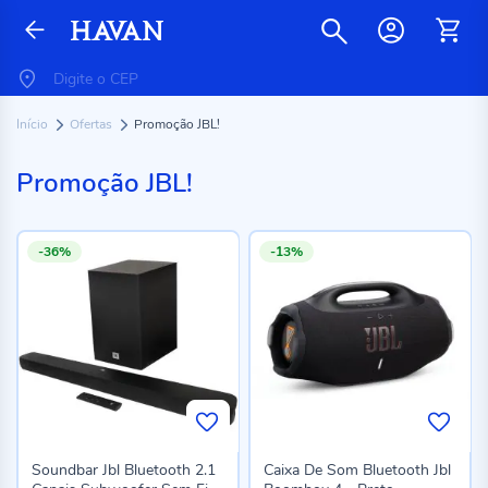
Início
Ofertas
Promoção JBL!
Promoção JBL!
-36%
-13%
Soundbar Jbl Bluetooth 2.1
Caixa De Som Bluetooth Jbl