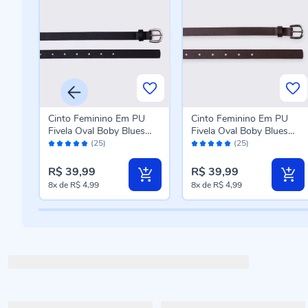
m
Cinto Feminino Em PU
Cinto Feminino Em PU
Fivela Oval Boby Blues
Fivela Oval Boby Blues
Avaliação:
Avaliação:
Preto
Ganache
(25)
(25)
96%
96%
R$ 39,99
R$ 39,99
8x
de
R$ 4,99
8x
de
R$ 4,99