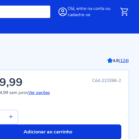
Olá,
entre
na conta
ou
cadastre-se
4.8
(
124
)
9,99
223266-2
4,99
sem juros
Ver opções
Adicionar ao carrinho