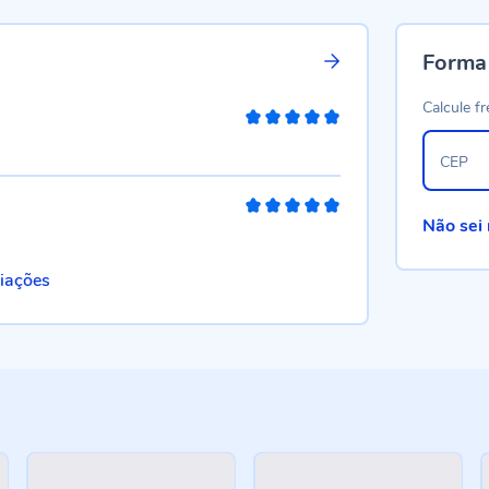
Forma
Calcule fr
100%
CEP
100%
Não sei
liações