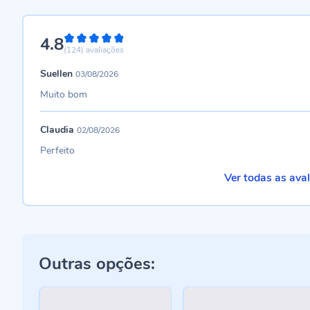
4.8
96%
(124)
avaliações
Suellen
03/08/2026
Muito bom
Claudia
02/08/2026
Perfeito
Ver todas as ava
Outras opções: