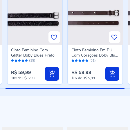
Cinto Feminino Com
Cinto Feminino Em PU
Glitter Boby Blues Preto
Com Corações Boby Blues
Avaliação:
Avaliação:
Ganache
(19)
(31)
96%
98%
R$ 59,99
R$ 59,99
10x
de
R$ 5,99
10x
de
R$ 5,99