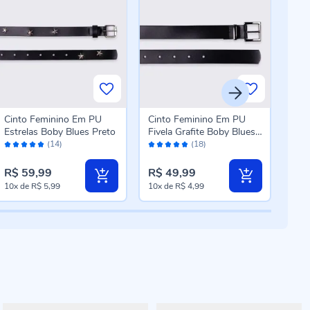
Cinto Feminino Em PU
Cinto Feminino Em PU
Cin
Estrelas Boby Blues Preto
Fivela Grafite Boby Blues
PU 
Avaliação:
Avaliação:
Aval
Preto
Five
(14)
(18)
98%
96%
94
R$ 59,99
R$ 49,99
R$ 
10x
de
R$ 5,99
10x
de
R$ 4,99
8x
d