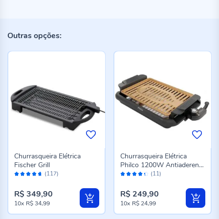
Outras opções:
Churrasqueira Elétrica
Churrasqueira Elétrica
Fischer Grill
Philco 1200W Antiaderente
Avaliação:
Avaliação:
Gold PCQ10A
(117)
(11)
92%
86%
R$ 349,90
R$ 249,90
10x
R$ 34,99
10x
R$ 24,99