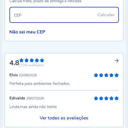
Calcule frete, prazo de entrega e retirada
Calcular
CEP
Não sei meu CEP
4.8
96%
(215)
avaliações
Elvis
02/08/2026
100%
Perfeita para ambientes fechados.
Edivaldo
28/07/2026
100%
Linda,mas ainda não testei
Ver todas as avaliações