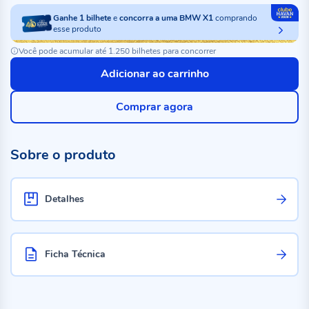
Ganhe
1
bilhete
e
concorra a uma BMW X1
comprando
esse produto
Você pode acumular até 1.250 bilhetes para concorrer
Adicionar ao carrinho
Comprar agora
Sobre o produto
Detalhes
Ficha Técnica