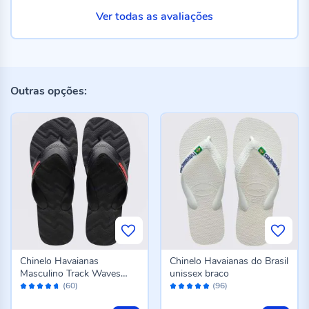
Ver todas as avaliações
Outras opções:
Chinelo Havaianas
Chinelo Havaianas do Brasil
Masculino Track Waves
unissex braco
Avaliação:
Avaliação:
Preto
(60)
(96)
92%
96%