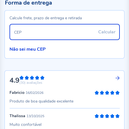
Forma de entrega
Calcule frete, prazo de entrega e retirada
Calcular
CEP
Não sei meu CEP
4.9
98%
(30)
avaliações
Fabricio
16/02/2026
100%
Produto de boa qualidade excelente
Thalissa
13/10/2025
100%
Muito confortável