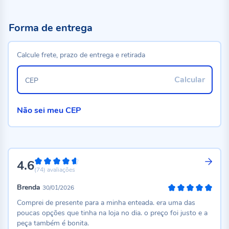
Forma de entrega
Calcule frete, prazo de entrega e retirada
Calcular
CEP
Não sei meu CEP
4.6
92%
(74)
avaliações
Brenda
30/01/2026
100%
Comprei de presente para a minha enteada. era uma das
poucas opções que tinha na loja no dia. o preço foi justo e a
peça também é bonita.