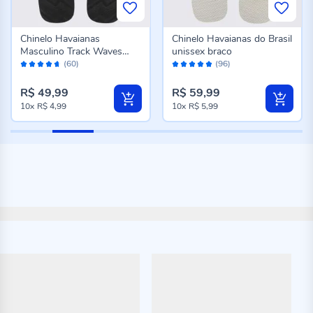
Chinelo Havaianas
Chinelo Havaianas do Brasil
Masculino Track Waves
unissex braco
Avaliação:
Avaliação:
Preto
(60)
(96)
92%
96%
R$ 49,99
R$ 59,99
10x
R$ 4,99
10x
R$ 5,99