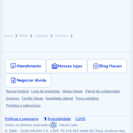
Início
Moda
Calçados
Chinelos
Atendimento
Nossas lojas
Blog Havan
Negociar dívida
Nossa história
Lista de presentes
Vagas Havan
Painel do colaborador
Seguros
Cartão Havan
Igualdade salarial
Troco solidário
Projetos e patrocínios
Políticas e segurança
Acessibilidade
LGPD
Todos os direitos reservados
Havan Labs
© 1986 - 2026 HAVAN S.A. CNPJ: 79.379.491.0008-50 | Rod. Antônio Heil,