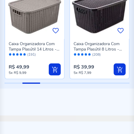
Caixa Organizadora Com
Caixa Organizadora Com
Tampa Plasútil 14 Litros -
Tampa Plasútil 8 Litros -
Avaliação:
Avaliação:
Fendi
Preto
(191)
(208)
98%
98%
R$ 49,99
R$ 39,99
5x
R$ 9,99
5x
R$ 7,99