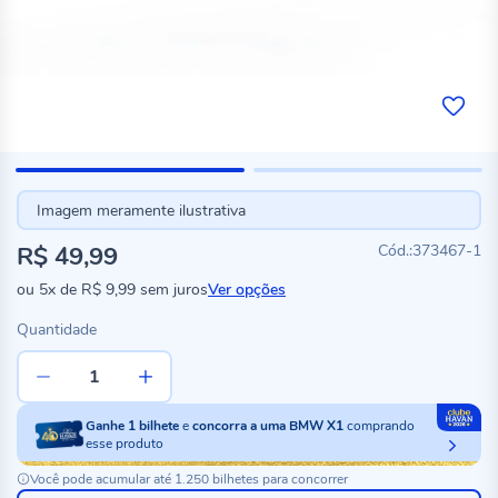
Imagem meramente ilustrativa
R$ 49,99
373467-1
ou
5x
de
R$ 9,99
sem juros
Ver opções
Quantidade
Ganhe
1
bilhete
e
concorra a uma BMW X1
comprando
esse produto
Você pode acumular até 1.250 bilhetes para concorrer