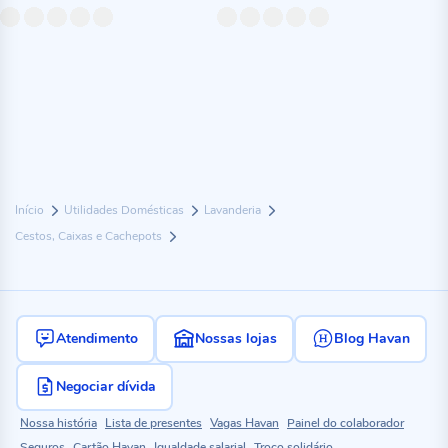
Início
Utilidades Domésticas
Lavanderia
Cestos, Caixas e Cachepots
Atendimento
Nossas lojas
Blog Havan
Negociar dívida
Nossa história
Lista de presentes
Vagas Havan
Painel do colaborador
Seguros
Cartão Havan
Igualdade salarial
Troco solidário