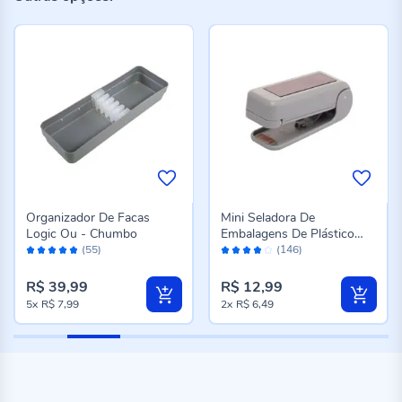
Organizador De Facas
Mini Seladora De
Logic Ou - Chumbo
Embalagens De Plástico
Avaliação:
Avaliação:
Lyor - Cinza
(55)
(146)
96%
76%
R$ 39,99
R$ 12,99
5x
R$ 7,99
2x
R$ 6,49