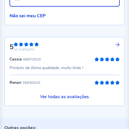
Não sei meu CEP
5
100%
(2)
avaliações
Cassia
08/07/2025
100%
Produto de ótima qualidade. muito lindo !
Renan
16/04/2025
100%
Ver todas as avaliações
Outras opções: