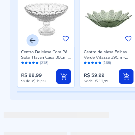
Pé
Centro De Mesa Com Pé
Centro de Mesa Folhas
Solar Havan Casa 30Cm -
Verde Vitazza 39Cm -
Avaliação:
Avaliação:
Transparente
Vidro
(218)
(168)
98%
98%
R$ 99,99
R$ 59,99
5x
de
R$ 19,99
5x
de
R$ 11,99