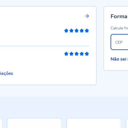
Forma
Calcule fr
100%
CEP
100%
Não sei
liações