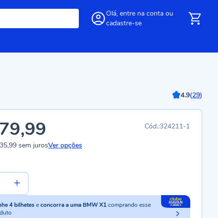
Olá,
entre
na conta
ou
cadastre-se
4.9
(
29
)
79,99
324211-1
35,99
sem juros
Ver opções
nhe
4
bilhetes
e
concorra a uma BMW X1
comprando esse
duto