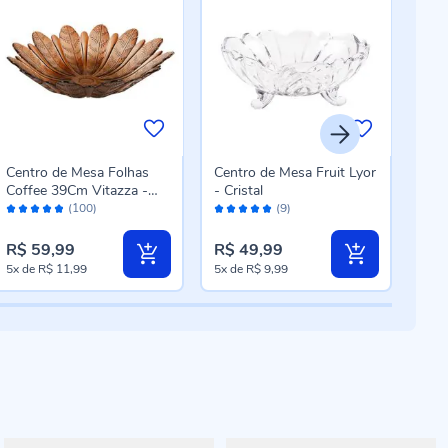
Centro de Mesa Folhas
Centro de Mesa Fruit Lyor
Peti
Coffee 39Cm Vitazza -
- Cristal
Lyo
Avaliação:
Avaliação:
Vidro
Ren
(100)
(9)
96%
98%
R$ 59,99
R$ 49,99
R$ 
5x
de
R$ 11,99
5x
de
R$ 9,99
4x
d