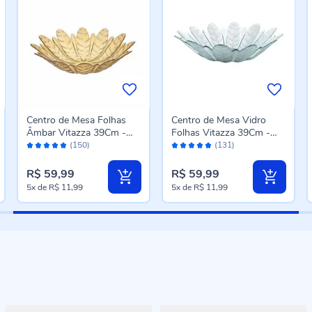
Centro de Mesa Folhas
Centro de Mesa Vidro
Âmbar Vitazza 39Cm -
Folhas Vitazza 39Cm -
Avaliação:
Avaliação:
Vidro
Transparente
(150)
(131)
98%
98%
R$ 59,99
R$ 59,99
5x
de
R$ 11,99
5x
de
R$ 11,99