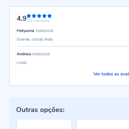
4.9
98%
(29)
avaliações
Hetyanne
15/06/2026
Grande, cristal, lindo
Andreia
05/06/2026
Lindo
Ver todas as ava
Outras opções: