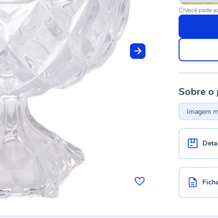
Você pode ac
Sobre o
Imagem me
Deta
Fich