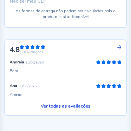
Não sei meu CEP
As formas de entrega não podem ser calculadas pois o
produto está indisponível
4.8
96%
(59)
avaliações
Andreia
23/06/2026
100%
Bom
Ana
30/03/2026
100%
Ameiiii
Ver todas as avaliações