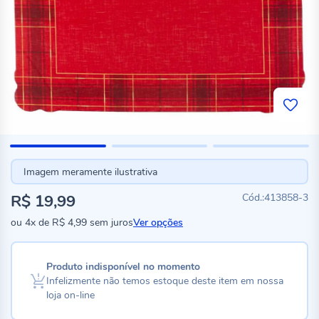
Imagem meramente ilustrativa
R$ 19,99
413858-3
ou
4x
de
R$ 4,99
sem juros
Ver opções
Produto indisponível no momento
Infelizmente não temos estoque deste item em nossa
loja on-line