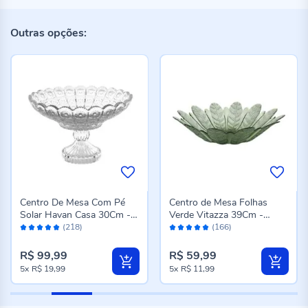
Outras opções:
Centro De Mesa Com Pé
Centro de Mesa Folhas
Solar Havan Casa 30Cm -
Verde Vitazza 39Cm -
Avaliação:
Avaliação:
Transparente
Vidro
(218)
(166)
98%
98%
R$ 99,99
R$ 59,99
5x
R$ 19,99
5x
R$ 11,99