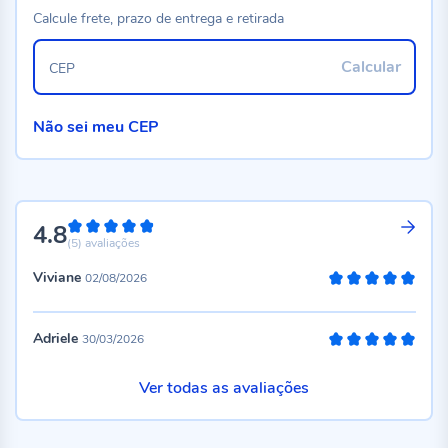
Calcule frete, prazo de entrega e retirada
Calcular
CEP
Não sei meu CEP
4.8
96%
(5)
avaliações
Viviane
02/08/2026
100%
Adriele
30/03/2026
100%
Ver todas as avaliações