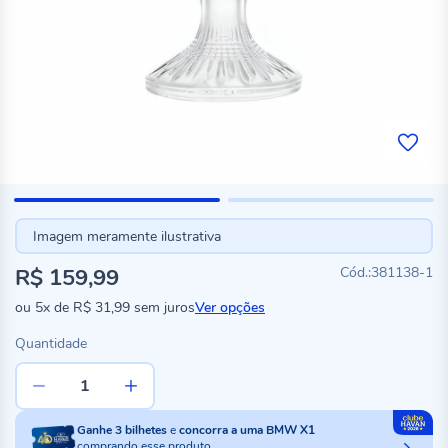
Imagem meramente ilustrativa
R$ 159,99
381138-1
ou
5x
de
R$ 31,99
sem juros
Ver opções
Quantidade
Ganhe
3
bilhetes
e
concorra a uma BMW X1
comprando esse produto