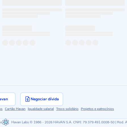
avan
Negociar dívida
os
Cartão Havan
Igualdade salarial
Troco solidário
Projetos e patrocínios
os
Havan Labs
© 1986 - 2026 HAVAN S.A. CNPJ: 79.379.491.0008-50 | Rod. Ant