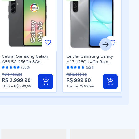
Celular Samsung Galaxy
Celular Samsung Galaxy
Cel
A56 5G 256Gb 8Gb
A17 128Gb 4Gb Ram
A26
Avaliação:
Avaliação:
Aval
Câmera Tripla - Preto
50Mp Tela 6.7" Ip54 -
Câme
(330)
(524)
96%
96%
94
Cinza
R$ 3.499,90
R$ 1.699,90
R$ 2.999,90
R$ 999,90
R$ 
Preço
Preço
10x
de
R$ 299,99
10x
de
R$ 99,99
10x
especial
especial