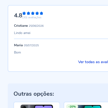
4.8
96%
(30)
avaliações
Cristiane
25/06/2026
Lindo amei
Maria
05/07/2025
Bom
Ver todas as ava
Outras opções:
-20%