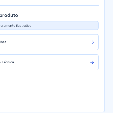
 produto
ramente ilustrativa
lhes
a Técnica