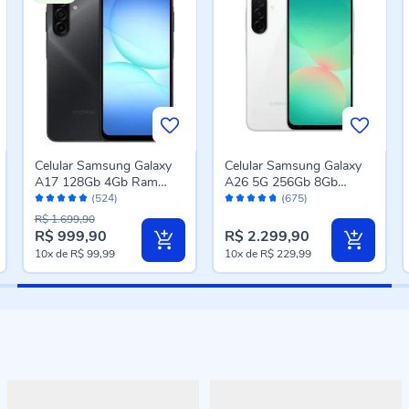
Celular Samsung Galaxy
Celular Samsung Galaxy
A17 128Gb 4Gb Ram
A26 5G 256Gb 8Gb
Avaliação:
Avaliação:
50Mp Tela 6.7" Ip54 -
Câmera Tripla - Branco
(524)
(675)
96%
94%
Preto
R$ 1.699,90
R$ 999,90
R$ 2.299,90
Preço
10x
de
R$ 99,99
10x
de
R$ 229,99
especial