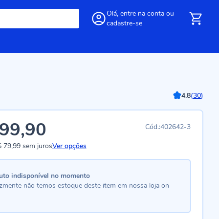
Olá,
entre
na conta
ou
cadastre-se
4.8
(
30
)
99,90
402642-3
 79,99
sem juros
Ver opções
uto indisponível no momento
lizmente não temos estoque deste item em nossa loja on-