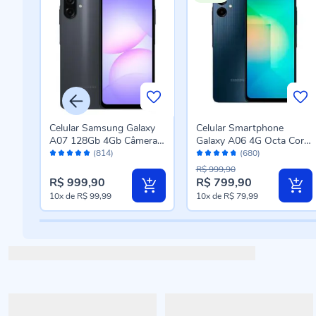
xy
Celular Samsung Galaxy
Celular Smartphone
ra
A07 128Gb 4Gb Câmera
Galaxy A06 4G Octa Core
Avaliação:
Avaliação:
ETA
50Mp Tela 6.7 - PRETO
4Gb Ram 128Gb - Azul
(814)
(680)
96%
94%
Escuro
R$ 999,90
R$ 999,90
R$ 799,90
Preço
10x
de
R$ 99,99
10x
de
R$ 79,99
especial