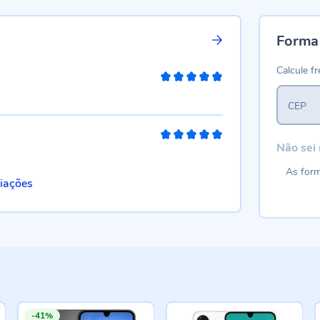
Forma
Calcule fr
100%
CEP
100%
Não sei
As form
liações
-41%