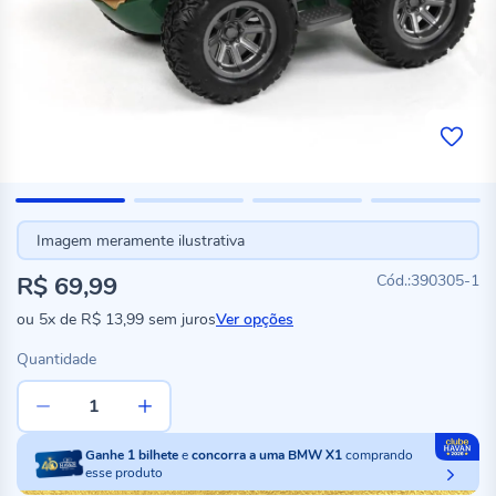
Imagem meramente ilustrativa
R$ 69,99
390305-1
ou
5x
de
R$ 13,99
sem juros
Ver opções
Quantidade
Ganhe
1
bilhete
e
concorra a uma BMW X1
comprando
esse produto