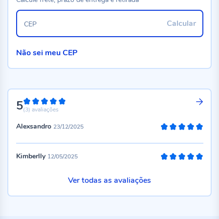
Calcular
CEP
Não sei meu CEP
5
100%
(3)
avaliações
Alexsandro
23/12/2025
100%
Kimberlly
12/05/2025
100%
Ver todas as avaliações