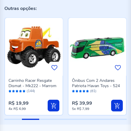
Outras opções:
Carrinho Racer Resgate
Ônibus Com 2 Andares
Dismat - Mk222 - Marrom
Patriota Havan Toys - 524
Avaliação:
Avaliação:
(144)
(81)
96%
96%
R$ 19,99
R$ 39,99
4x
R$ 4,99
5x
R$ 7,99