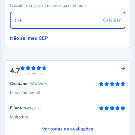
Calcule frete, prazo de entrega e retirada
Calcular
CEP
Não sei meu CEP
4.7
94%
(33)
avaliações
Cristiano
08/07/2025
100%
Meu filho amou!
Eliane
26/06/2025
100%
Muito bm
Ver todas as avaliações