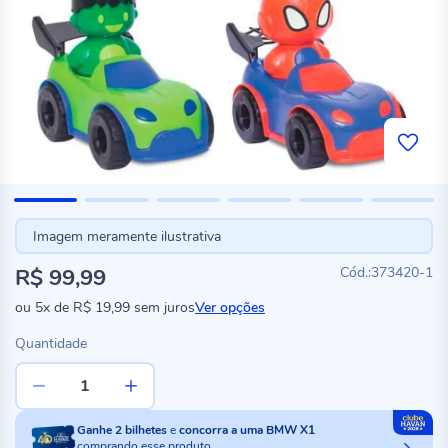
Imagem meramente ilustrativa
R$ 99,99
373420-1
ou
5x
de
R$ 19,99
sem juros
Ver opções
Quantidade
Ganhe
2
bilhetes
e
concorra a uma BMW X1
comprando esse produto