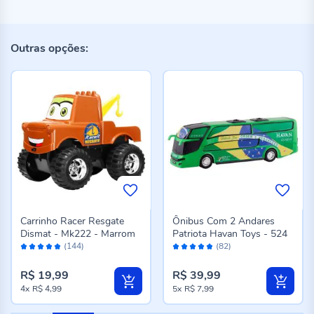
Outras opções:
Carrinho Racer Resgate
Ônibus Com 2 Andares
Dismat - Mk222 - Marrom
Patriota Havan Toys - 524
Avaliação:
Avaliação:
(144)
(82)
96%
96%
R$ 19,99
R$ 39,99
4x
R$ 4,99
5x
R$ 7,99