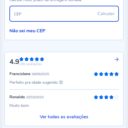
Calcular
CEP
Não sei meu CEP
4.9
98%
(29)
avaliações
Francislene
26/09/2025
100%
Perfeito pra idade sugerido 😌
Ronaldo
20/10/2025
80%
Muito bom
Ver todas as avaliações