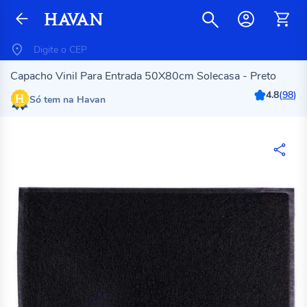
Capacho Vinil Para Entrada 50X80cm Solecasa - Preto
4.8
(
98
)
Só tem na Havan