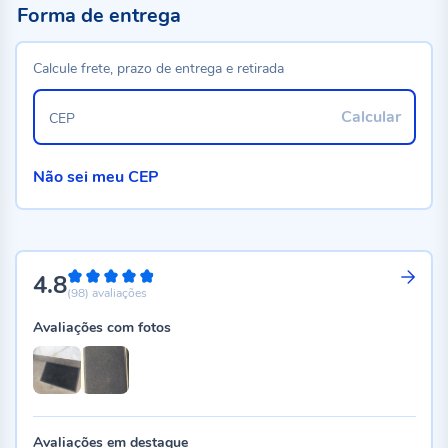
Forma de entrega
Calcule frete, prazo de entrega e retirada
Calcular
CEP
Não sei meu CEP
4.8
96%
(98)
avaliações
Avaliações com fotos
Avaliações em destaque