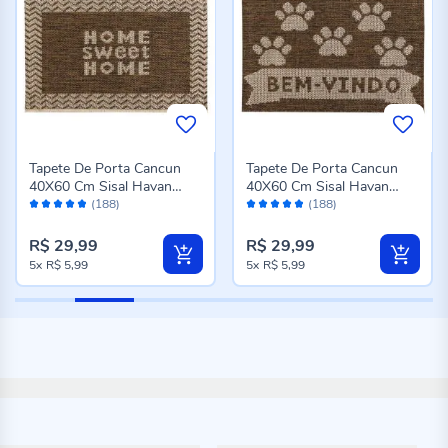
Tapete De Porta Cancun
Tapete De Porta Cancun
40X60 Cm Sisal Havan
40X60 Cm Sisal Havan
Avaliação:
Avaliação:
Casa - Home Sweet Home
Casa - Bem-Vindo Patas
(188)
(188)
96%
96%
R$ 29,99
R$ 29,99
5x
R$ 5,99
5x
R$ 5,99