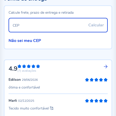
Calcule frete, prazo de entrega e retirada
Calcular
CEP
Não sei meu CEP
4.9
98%
(7)
avaliações
Edilson
29/06/2026
100%
ótima e confortável
Marli
02/12/2025
100%
Tecido muito confortável 🥰