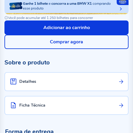
Ganhe
1
bilhete
e
concorra a uma BMW X1
comprando
esse produto
Você pode acumular até 1.250 bilhetes para concorrer
Adicionar ao carrinho
Comprar agora
Sobre o produto
Detalhes
Ficha Técnica
Forma de entrega