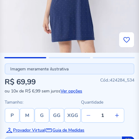
Imagem meramente ilustrativa
R$ 69,99
424284_534
ou
10x
de
R$ 6,99
sem juros
Ver opções
Tamanho:
Quantidade
P
M
G
GG
XGG
Provador Virtual
Guia de Medidas