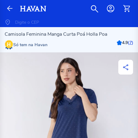
Camisola Feminina Manga Curta Poá Holla Poa
4.9
(
7
)
Só tem na Havan