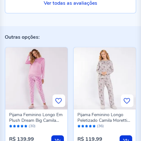
Ver todas as avaliações
Outras opções:
Pijama Feminino Longo Em
Pijama Feminino Longo
Plush Dream Big Camila
Peletizado Camila Moretti
Avaliação:
Avaliação:
Moretti Rose
Cinza Fosco
(30)
(36)
98%
98%
R$ 139,99
R$ 119,99