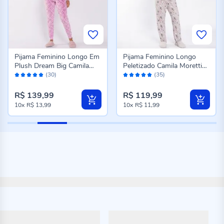
Pijama Feminino Longo Em
Pijama Feminino Longo
Plush Dream Big Camila
Peletizado Camila Moretti
Avaliação:
Avaliação:
Moretti Rose
Cinza Fosco
(30)
(35)
98%
98%
R$ 139,99
R$ 119,99
10x
R$ 13,99
10x
R$ 11,99