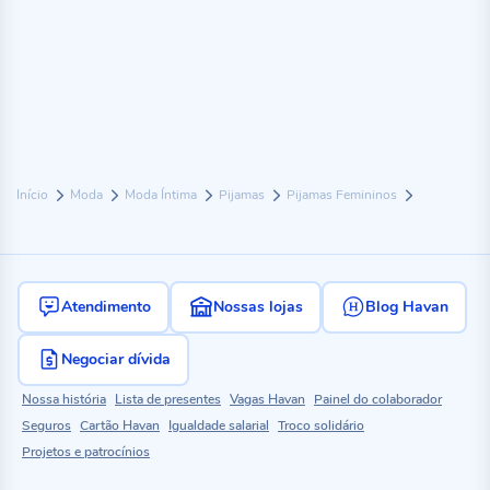
Início
Moda
Moda Íntima
Pijamas
Pijamas Femininos
Atendimento
Nossas lojas
Blog Havan
Negociar dívida
Nossa história
Lista de presentes
Vagas Havan
Painel do colaborador
Seguros
Cartão Havan
Igualdade salarial
Troco solidário
Projetos e patrocínios