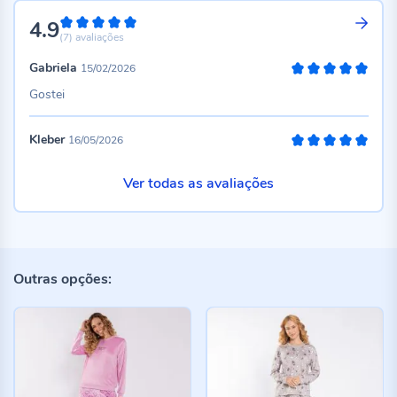
4.9
98%
(7)
avaliações
Gabriela
15/02/2026
100%
Gostei
Kleber
16/05/2026
100%
Ver todas as avaliações
Outras opções: