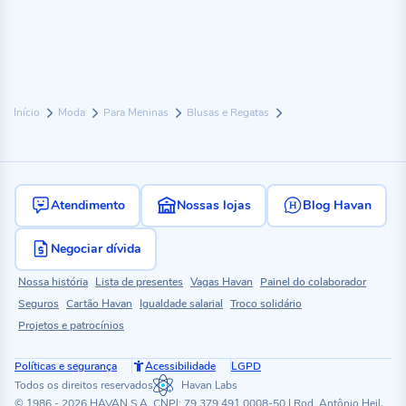
Início
Moda
Para Meninas
Blusas e Regatas
Atendimento
Nossas lojas
Blog Havan
Negociar dívida
Nossa história
Lista de presentes
Vagas Havan
Painel do colaborador
Seguros
Cartão Havan
Igualdade salarial
Troco solidário
Projetos e patrocínios
Políticas e segurança
Acessibilidade
LGPD
Todos os direitos reservados
Havan Labs
© 1986 - 2026 HAVAN S.A. CNPJ: 79.379.491.0008-50 | Rod. Antônio Heil,