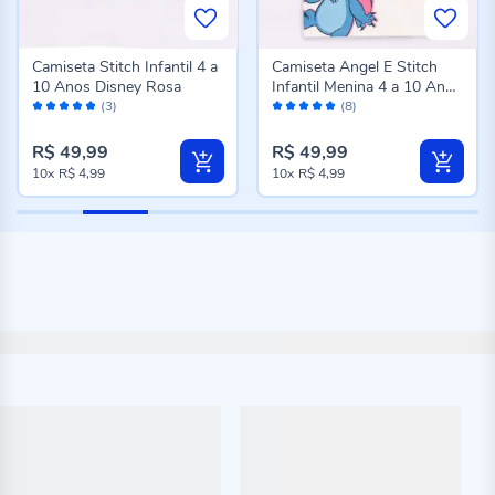
Camiseta Stitch Infantil 4 a
Camiseta Angel E Stitch
10 Anos Disney Rosa
Infantil Menina 4 a 10 Anos
Avaliação:
Avaliação:
Disney Natural
(3)
(8)
100%
98%
R$ 49,99
R$ 49,99
10x
R$ 4,99
10x
R$ 4,99