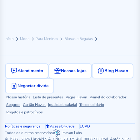
Início
Moda
Para Meninas
Blusas e Regatas
Atendimento
Nossas lojas
Blog Havan
Negociar dívida
Nossa história
Lista de presentes
Vagas Havan
Painel do colaborador
Seguros
Cartão Havan
Igualdade salarial
Troco solidário
Projetos e patrocínios
Políticas e segurança
Acessibilidade
LGPD
Todos os direitos reservados
Havan Labs
© 1986 - 2026 HAVAN S.A. CNPJ: 79.379.491.0008-50 | Rod. Antônio Heil,