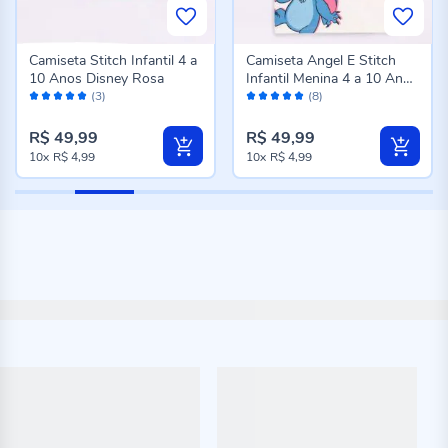
Camiseta Stitch Infantil 4 a
Camiseta Angel E Stitch
10 Anos Disney Rosa
Infantil Menina 4 a 10 Anos
Avaliação:
Avaliação:
Disney Natural
(3)
(8)
100%
98%
R$ 49,99
R$ 49,99
10x
R$ 4,99
10x
R$ 4,99