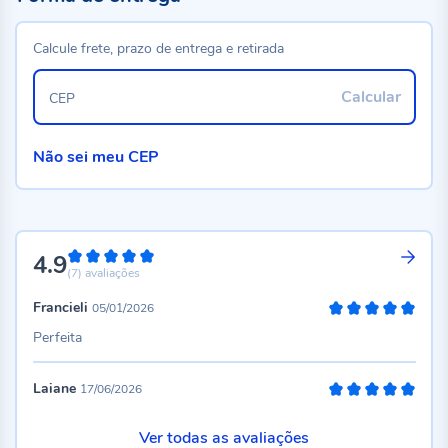
Calcule frete, prazo de entrega e retirada
Calcular
CEP
Não sei meu CEP
4.9
98%
(7)
avaliações
Francieli
05/01/2026
100%
Perfeita
Laiane
17/06/2026
100%
Ver todas as avaliações