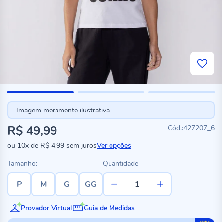
Imagem meramente ilustrativa
R$ 49,99
427207_6
ou
10x
de
R$ 4,99
sem juros
Ver opções
Tamanho:
Quantidade
P
M
G
GG
Provador Virtual
Guia de Medidas