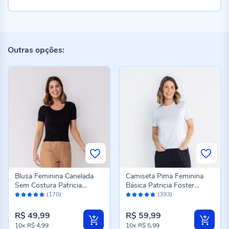
Outras opções:
Blusa Feminina Canelada
Camiseta Pima Feminina
Sem Costura Patricia
Básica Patricia Foster
Avaliação:
Avaliação:
Foster Preto
Branco
(170)
(393)
98%
96%
R$ 49,99
R$ 59,99
10x
R$ 4,99
10x
R$ 5,99