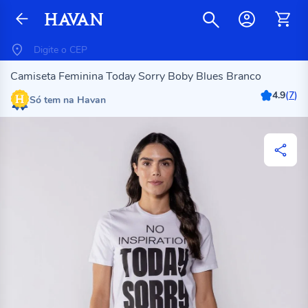
Camiseta Feminina Today Sorry Boby Blues Branco
4.9
(
7
)
Só tem na Havan