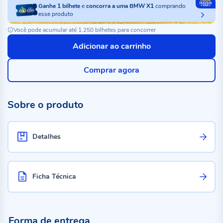
Ganhe
1
bilhete
e
concorra a uma BMW X1
comprando
esse produto
Você pode acumular até 1.250 bilhetes para concorrer
Adicionar ao carrinho
Comprar agora
Sobre o produto
Detalhes
Ficha Técnica
Forma de entrega