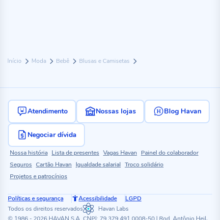
Início
Moda
Bebê
Blusas e Camisetas
Atendimento
Nossas lojas
Blog Havan
Negociar dívida
Nossa história
Lista de presentes
Vagas Havan
Painel do colaborador
Seguros
Cartão Havan
Igualdade salarial
Troco solidário
Projetos e patrocínios
Políticas e segurança
Acessibilidade
LGPD
Todos os direitos reservados
Havan Labs
© 1986 - 2026 HAVAN S.A. CNPJ: 79.379.491.0008-50 | Rod. Antônio Heil,