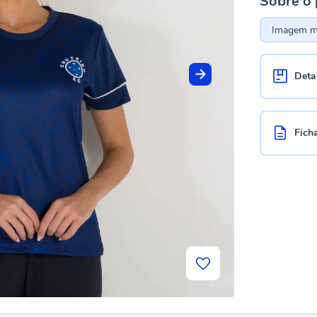
Sobre o
Imagem me
Deta
Fich