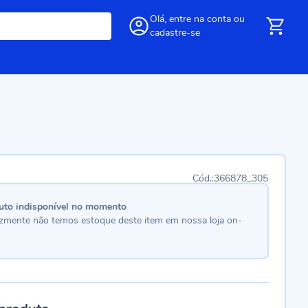
Olá,
entre
na conta
ou
cadastre-se
366878_305
uto indisponível no momento
lizmente não temos estoque deste item em nossa loja on-