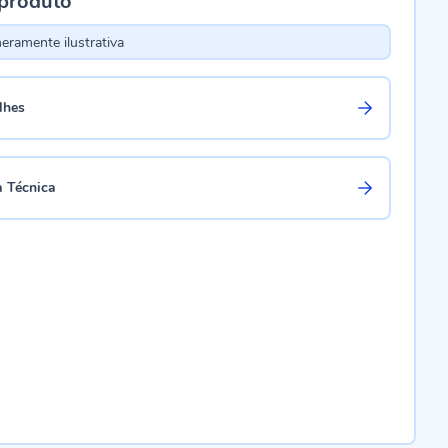
 produto
ramente ilustrativa
lhes
a Técnica