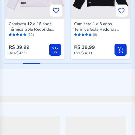
Camiseta 12 a 16 anos
Camiseta 1 a 3 anos
Térmica Gola Redonda
Térmica Gola Redonda
Avaliação:
Avaliação:
Fakini Branco
Fakini Preto
(11)
(9)
98%
100%
R$ 39,99
R$ 39,99
8x
R$ 4,99
8x
R$ 4,99