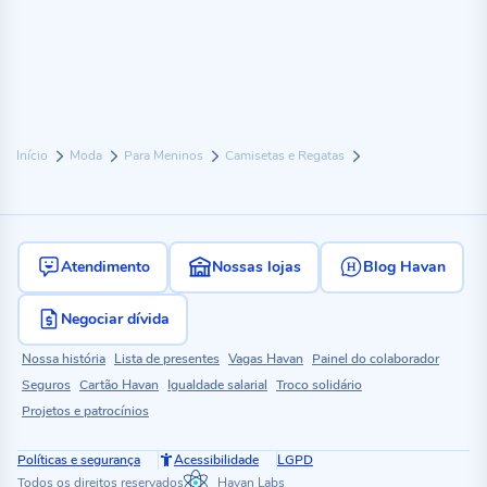
Início
Moda
Para Meninos
Camisetas e Regatas
Atendimento
Nossas lojas
Blog Havan
Negociar dívida
Nossa história
Lista de presentes
Vagas Havan
Painel do colaborador
Seguros
Cartão Havan
Igualdade salarial
Troco solidário
Projetos e patrocínios
Políticas e segurança
Acessibilidade
LGPD
Todos os direitos reservados
Havan Labs